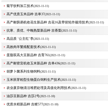
菊芋饮料加工技术
(
2021-11-11)
高产优质玉米品种 吉单37
(
2021-11-11)
高产耐荫易机收花生新品种 吉花16及带状轮作栽培技术
(
2021-11-11)
抗寒、质优、中晚熟梨新品种 吉香梨
(
2021-11-11)
高品质 ‘公主红’李
(
2021-11-11)
高效肉羊繁殖配套技术
(
2021-11-11)
蛋脂双高大豆新品种 吉育761
(
2021-11-11)
高产耐密宜机收玉米新品种 吉单436
(
2021-11-11)
胡萝卜菌系列生物饲料
(
2021-11-11)
玉米胚芽粕型生物蛋白饲料生产技术
(
2021-11-11)
农业废弃物清洁堆肥处理及高值化利用技术
(
2021-11-11)
油莎豆新品种 吉莎2号
(
2021-11-10)
优质水稻新品种 吉粳577
(
2021-11-10)