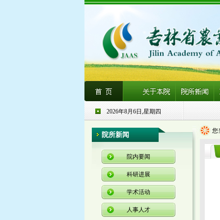
2026年8月6日,星期四
您
院所新闻
院内要闻
科研进展
学术活动
人事人才