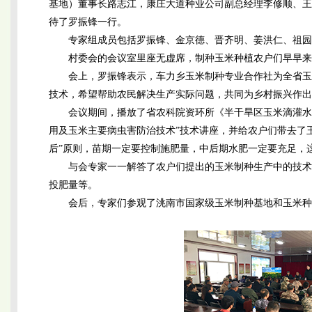
基地）董事长路志江，康庄大道种业公司副总经理李修顺、王
待了罗振锋一行。
专家组成员包括罗振锋、金京德、晋齐明、姜洪仁、祖园
村委会的会议室里座无虚席，制种玉米种植农户们早早来
会上，罗振锋表示，车力乡玉米制种专业合作社为全省玉
技术，希望帮助农民解决生产实际问题，共同为乡村振兴作出
会议期间，播放了省农科院资环所《半干旱区玉米滴灌水
用及玉米主要病虫害防治技术”技术讲座，并给农户们带去了
后”原则，苗期一定要控制施肥量，中后期水肥一定要充足，
与会专家一一解答了农户们提出的玉米制种生产中的技术
投肥量等。
会后，专家们参观了洮南市国家级玉米制种基地和玉米种