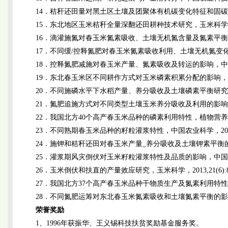
14．秸秆还田量对黑土区土壤及团聚体有机碳变化特征和固碳效率的影响
15．东北地区玉米秸秆全量深翻还田耕种技术研究，玉米科学，2019,
16．滴灌施氮对春玉米氮素吸收、土壤无机氮含量及氮素平衡的影响，
17．不同缓/控释氮肥对春玉米氮素吸收利用、土壤无机氮变化及氮平衡
18．控释氮肥减施对春玉米产量、氮素吸收及转运的影响，中国农业科学，
19．东北春玉米区不同耕作方式对玉米磷素积累分配的影响，玉米科学，
20．不同施磷水平下水稻产量、养分吸收及土壤磷素平衡研究，东北农
21．氮肥追施方式对不同类型土壤玉米养分吸收及利用的影响，玉米科学
22．我国北方40个高产春玉米品种的磷素利用特性，植物营养与肥料学
23．不同熟期春玉米品种的籽粒灌浆特性，中国农业科学，2014,47(
24．施钾和秸秆还田对春玉米产量_养分吸收及土壤钾素平衡的影响，植
25．灌浆期风灾倒伏对玉米籽粒灌浆特性及品质的影响，中国生态农业学
26．玉米倒伏和扶直的产量效应研究，玉米科学，2013,21(6):8
27．我国北方37个高产春玉米品种干物质生产及氮素利用特性，植物
28．不同氮肥运筹对东北春玉米氮素吸收和土壤氮素平衡的影响，玉米科学
荣誉奖励
1、1996年获振华、王义锡科技扶贫奖励基金服务奖。