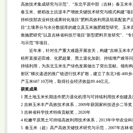
高效技术集成研究与示范”、“东北平原中部（吉林）春玉米丰
春玉米、粳稻改土抗逆丰产增效关键技术研究与模式构建”项
持科技部农业科技成果转化项目“肥料高效利用及组装配套产品吉
目“土壤养分与水分数据库的建立及玉米施肥模型研究、玉米
衡施肥研究”以及吉林省科技厅项目“新型肥料开发研究”、“
与示范”等项目。
近年来，针对生产重大难题开展攻关，构建“吉林玉米丰
秸秆直接还田难、化肥超量、黑土退化加剧、持续增产难等问题
持续利用，为东北玉米生产绿色发展做出了突出贡献。领衔构建
射区”梯次递进的推广链进行技术扩散，建立了东北3省-400乡
产玉米687.10万吨，取得社会经济效益89.44亿元。
获奖成果
1 黑土地玉米长期连作肥力退化机理与可持续利用技术创建及应
2 吉林玉米丰产高效技术体系，2009年获国家科技进步二等奖
3 吉林省科学技术特殊贡献奖，2020年
4 松嫩平原黑土可持续高效利用技术体系，2013年中华农业
5 春玉米（超）高产高效关键技术研究与示范，2007年吉林