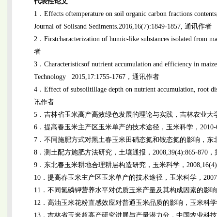
代表性论文
1．Effects oftemperature on soil organic carbon fractions contents, 
Journal of Soilsand Sediments.2016,16(7):1849-1857, 通讯作者
2．Firstcharacterization of humic-like substances isolated fro
者
3．Characteristicsof nutrient accumulation and efficiency in mai
Technology 2015,17:1755-1767，通讯作者
4．Effect of subsoiltillage depth on nutrient accumulation, root 
讯作者
5．吉林省玉米高产高效绿色发展的理论与实践，吉林农业大学学报， 2
6．提高春玉米主产区玉米单产的技术途径，玉米科学，2010-0
7．不同施肥方式对黑土春玉米田硝态氮和铵态氮的影响，东北林业大学
8．测土配方施肥方法研究，土壤通报，2008,39(4):865-870
9．东北春玉米耕地合理耕层构造研究，玉米科学，2008,16(4):
10．提高春玉米主产区玉米单产的技术途径，玉米科学，2007,15(
11．不同氮磷钾营养水平对优质玉米产量及其构成因素的影响，吉林农业
12．高油玉米花粉直感效应对普通玉米品质的影响，玉米科学， 200
13．吉林省玉米超高产研究进展与产量潜力分，中国农业科技导报， 