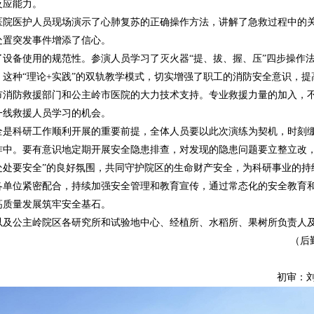
反应能力。
医院医护人员现场演示了心肺复苏的正确操作方法，讲解了急救过程中的
处置突发事件增添了信心。
了设备使用的规范性。参演人员学习了灭火器“提、拔、握、压”四步操作
这种“理论+实践”的双轨教学模式，切实增强了职工的消防安全意识，提
市消防救援部门和公主岭市医院的大力技术支持。专业救援力量的加入，
一线救援人员学习的机会。
全是科研工作顺利开展的重要前提，全体人员要以此次演练为契机，时刻
作中。要有意识地定期开展安全隐患排查，对发现的隐患问题要立整立改，
处处要安全”的良好氛围，共同守护院区的生命财产安全，为科研事业的持
各单位紧密配合，持续加强安全管理和教育宣传，通过常态化的安全教育
高质量发展筑牢安全基石。
以及公主岭院区各研究所和试验地中心、经植所、水稻所、果树所负责人
（后
初审：刘