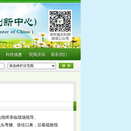
总指挥亲临现场指导。
低头弯腰、捂住口鼻，沿着疏散指