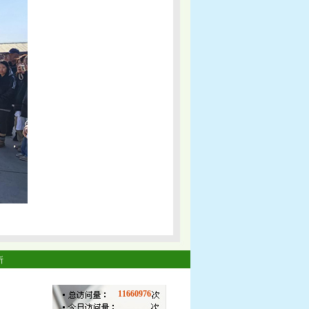
所
11660976