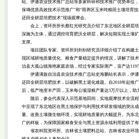
站、伊通农业技术推广总站等多家科研和技术推广优势单位，
保墒优质高效技术示范推广”和“雨养区玉米吨粮田土壤培育技
还田全耕层培肥技术”现场观摩会。
会上，资环所所长蔡红光研究员介绍了东北地区全耕层培
深施为主体，通过调控培育肥沃全耕层，解决短期实现土壤扩
支撑。
项目团队专家、资环所刘剑钊研究员详细介绍了在构建土壤
现区域耕地质量优化、粮食产量稳定提升的情况，讲解了技术
治县大孤山镇海艳家庭农场，经过专家实际测产，亩产达1197
伊通满族自治县农业技术推广总站史海鹏站长表示，伊通
还田全耕层培肥技术，以破解黑土退化难题。自2018年起推广
后，低产地变丰产田，玉米每公顷湿粮产量达3万斤以上，助
随后，参会代表深入示范基地田间，实地观摩技术全流程
中呈现了东北地区在黑土地保护与利用技术研发领域的突出成
量、改善土壤微生物环境，实现耕地质量的大幅提升。为东北
广的样板，为保障国家粮食安全与黑土资源永续利用提供了有
省农科院资环所、吉林省土壤肥料总站、吉林省农业环境
植大户等40余人参加会议。