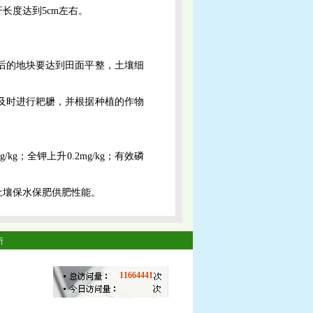
长度达到5cm左右。
后的地块要达到田面平整，土壤细
及时进行耙耱，并根据种植的作物
/kg；全钾上升0.2mg/kg；有效磷
土壤保水保肥供肥性能。
所
11664441