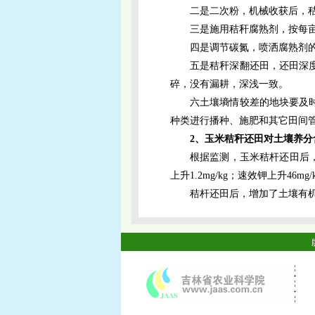
二是二次粉，机械收获后，秸
三是施用秸秆腐熟剂，按每
四是调节碳氮，喷洒腐熟剂
五是秸秆深翻还田，还田深
碎，没有漏耕，深浅一致。
六土壤墒情较差的地块要及
种类进行播种、施肥和其它田间
2、玉米秸秆还田对土壤养分
根据监测，玉米秸杆还田后，土壤容
上升1.2mg/kg；速效钾上升46mg
秸杆还田后，增加了土壤有