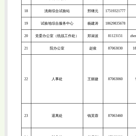
18
洮南综合试验站
邢继元
17519321777
19
试验地综合服务中心
杨建涛
18629835678
20
党委办公室（统战工作处）
郑淑波
81123151
zhe
21
院办公室
赵俊
87063030
1
22
人事处
王丽婕
87063060
23
退离处
钱芙蓉
87063460