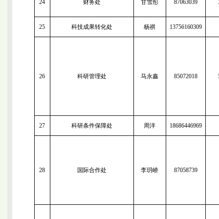
24
财务处
甘雪彤
87063039
25
科技成果转化处
杨祺
13756160309
26
科研管理处
马永鑫
85072018
27
科研条件保障处
周洋
18686446969
28
国际合作处
李玥峤
87058739