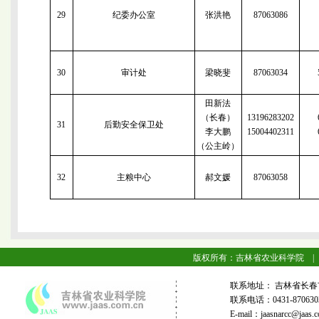
29
纪委办公室
张洪艳
87063086
30
审计处
梁晓斐
87063034
田新法
（长春）
13196283202
31
后勤安全保卫处
李大鹏
15004402311
（公主岭）
32
主粮中心
郝文媛
87063058
版权所有：吉林省农业科学院 |
联系地址： 吉林省长春
联系电话：0431-87063
E-mail：jaasnarcc@j