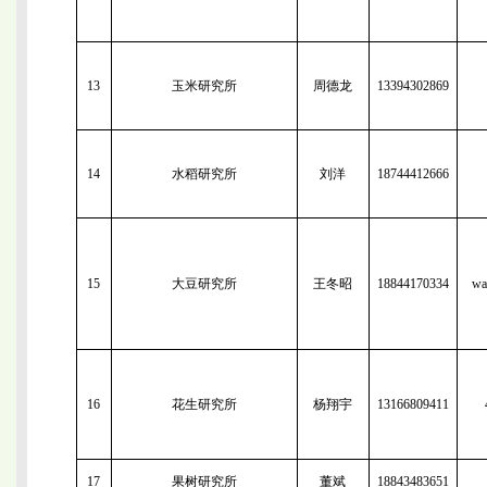
13
玉米研究所
周德龙
13394302869
14
水稻研究所
刘洋
18744412666
15
大豆研究所
王冬昭
18844170334
wa
16
花生研究所
杨翔宇
13166809411
17
果树研究所
董斌
18843483651