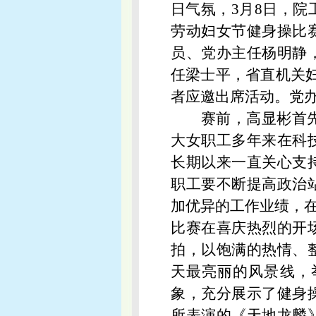
日气氛，3月8日，院
劳动妇女节健身操比
员、党办主任杨明静
任梁士平，省直机关
者应邀出席活动。党
赛前，高显彬首
大女职工多年来在科
长期以来一直关心支
职工要不断提高政治
加优异的工作业绩，
比赛在喜庆热烈的开
拍，以饱满的热情、
天最亮丽的风景线，
象，充分展示了健身
所表演的《天地龙麟