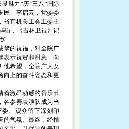
显魅力”庆“三八”国际
玉民、李启云，党委委
，省直机关工会工委主
马h，《吉林卫视》记
赛。
诚挚的祝福，对全院广
献表示祝贺和谢意，向
！他希望，全院广大女
扬向上的奋斗姿态和更
踏着激昂动感的音乐节
，各参赛表演队成为当
评委、观众留下深刻印
庆的气氛。最终，经植
的风采，以优异的表现