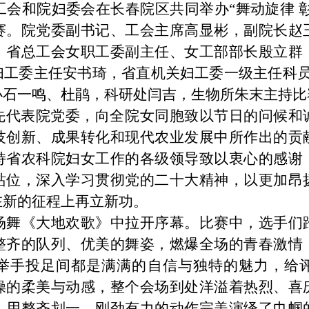
工会和院妇委会在长春院区共同举办“舞动旋律 彰
赛。院党委副书记、工会主席高显彬，副院长赵
，省总工会女职工委副主任、女工部部长殷立群
妇工委主任安书琦，省直机关妇工委一级主任科员
办石一鸣、杜鹃，科研处闫吉，生物所朱末主持比
先代表院党委，向全院女同胞致以节日的问候和
技创新、成果转化和现代农业发展中所作出的贡
持省农科院妇女工作的各级领导致以衷心的感谢
站位，深入学习贯彻党的二十大精神，以更加昂
在新的征程上再立新功。
场舞《大地欢歌》中拉开序幕。比赛中，选手们
整齐的队列、优美的舞姿，燃爆全场的青春激情
举手投足间都是满满的自信与独特的魅力，给
操的柔美与动感，整个会场到处洋溢着热烈、喜
》用整齐划一、刚劲有力的动作完美演绎了巾帼