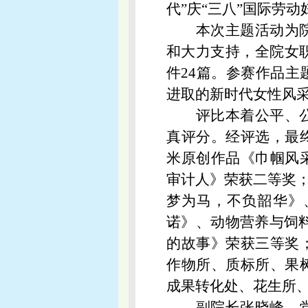
代”庆“三八”国际劳
本次主题活动为
和大力支持，全院女
件24篇。参赛作品
进取的新时代女性风
评比本着公平、
真评分。经评选，最
米原创作品《巾帼风
审计人》荣获二等奖；
梦为马，不负韶华》
诺》、动物营养与饲
的故事》荣获三等奖
作物所、质标所、果
成果转化处、花生所
副院长张晓峰，