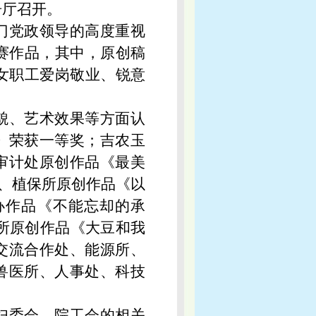
告厅召开。
门党政领导的高度重视
赛作品，其中，原创稿
女职工爱岗敬业、锐意
貌、艺术效果等方面认
》荣获一等奖；吉农玉
审计处原创作品《最美
》、植保所原创作品《以
办作品《不能忘却的承
所原创作品《大豆和我
交流合作处、能源所、
兽医所、人事处、科技
妇委会、院工会的相关