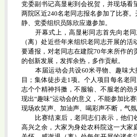
党委副书记高显彬到会祝贺，并现场看
两院区近240名老同志报名参加了比赛
静、党委组织员陈欣应邀参加。
开幕式上，高显彬同志首先向老同志
（离）处近些年来组织老同志开展的活动
要通报，对老同志在建院70年来所作的
的创新发展，发挥余热，多作贡献。
本届运动会共设60米寻物、趣味大挪
目；集体徒步走1项。个人项目每名老同
志个个精神抖擞，不服输、不服老的劲
现出“趣味”运动会的意义，不能参加比
现场欢笑声、加油声、喝彩声不断，气氛
比赛结束后，老同志们表示，他们收
高兴之余，大家为身处农科院这一大家
关怀，感谢退（离）处每年开展的诸多